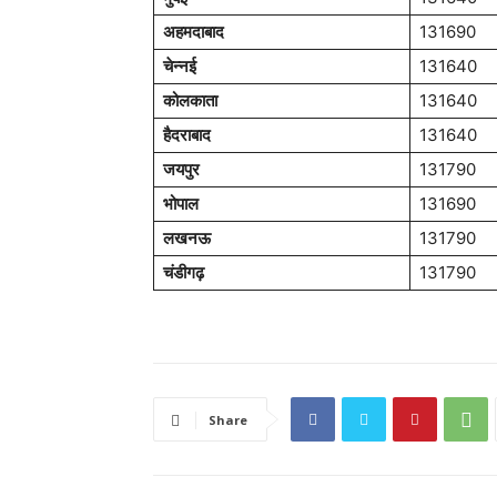
अहमदाबाद
131690
चेन्नई
131640
कोलकाता
131640
हैदराबाद
131640
जयपुर
131790
भोपाल
131690
लखनऊ
131790
चंडीगढ़
131790
Share