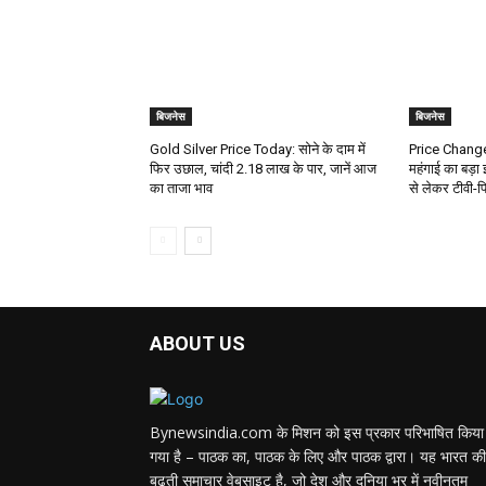
बिजनेस
बिजनेस
Gold Silver Price Today: सोने के दाम में
Price Change
फिर उछाल, चांदी ₹2.18 लाख के पार, जानें आज
महंगाई का बड़ा
का ताजा भाव
से लेकर टीवी-फ
ABOUT US
Bynewsindia.com के मिशन को इस प्रकार परिभाषित किया
गया है – पाठक का, पाठक के लिए और पाठक द्वारा। यह भारत की
बढ़ती समाचार वेबसाइट है, जो देश और दुनिया भर में नवीनतम