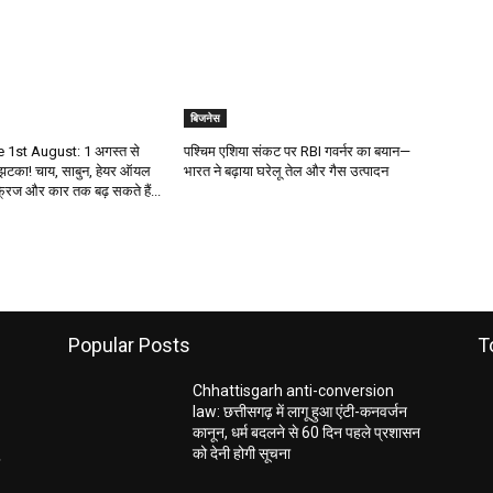
बिजनेस
 1st August: 1 अगस्त से
पश्चिम एशिया संकट पर RBI गवर्नर का बयान—
 झटका! चाय, साबुन, हेयर ऑयल
भारत ने बढ़ाया घरेलू तेल और गैस उत्पादन
्रिज और कार तक बढ़ सकते हैं...
Popular Posts
T
Chhattisgarh anti-conversion
law: छत्तीसगढ़ में लागू हुआ एंटी-कनवर्जन
कानून, धर्म बदलने से 60 दिन पहले प्रशासन
को देनी होगी सूचना