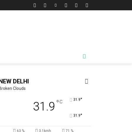
NEW DELHI
Broken Clouds
°
31.9
°
C
31.9
°
31.9
63 %
3.1kmh
71 %