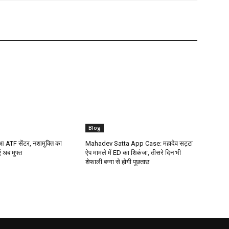
Blog
हुआ ATF सेंटर, नशामुक्ति का
Mahadev Satta App Case: महादेव सट्टा
 अब मुफ्त
ऐप मामले में ED का शिकंजा, तीसरे दिन भी
शेफाली बग्गा से होगी पूछताछ