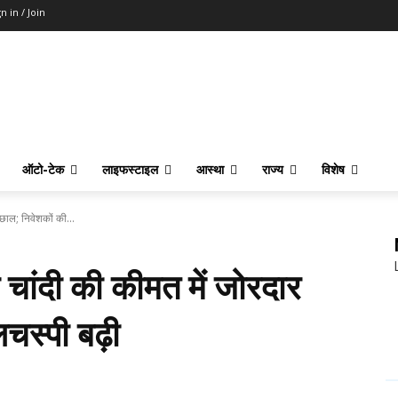
n in / Join
ऑटो-टेक
लाइफस्टाइल
आस्था
राज्य
विशेष
छाल; निवेशकों की...
 चांदी की कीमत में जोरदार
चस्पी बढ़ी