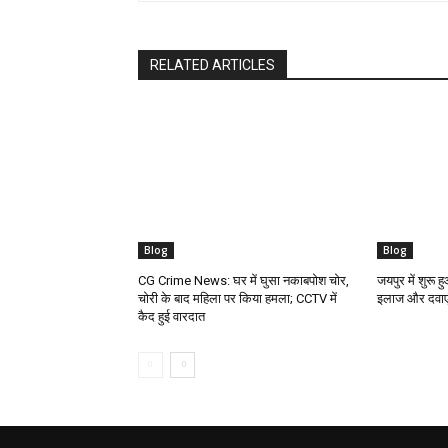
RELATED ARTICLES
Blog
Blog
CG Crime News: घर में घुसा नकाबपोश चोर,
जयपुर में शुरू 
चोरी के बाद महिला पर किया हमला; CCTV में
इलाज और दवाएं
कैद हुई वारदात