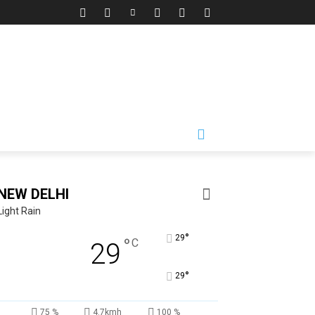
NEW DELHI
Light Rain
°
29
°
C
29
°
29
75 %
4.7kmh
100 %