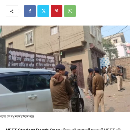
पटना का शंभू गर्ल्स हॉस्टल सील