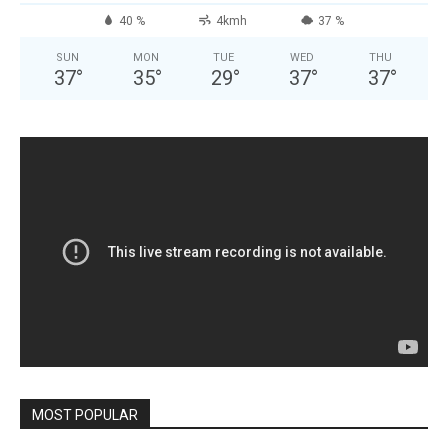
40 %
4kmh
37 %
SUN
MON
TUE
WED
THU
37
°
35
°
29
°
37
°
37
°
MOST POPULAR