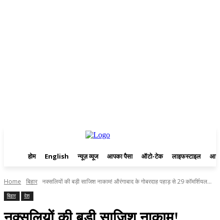
होम
English
न्यूज़ व्यूज
आपका पैसा
ऑटो-टेक
लाइफस्टाइल
आस्
Home
बिहार
नक्सलियों की बड़ी साजिश नाकाम! औरंगाबाद के गोबरदाह पहाड़ से 29 कॉमर्शियल...
बिहार
देश
नक्सलियों की बड़ी साजिश नाकाम!