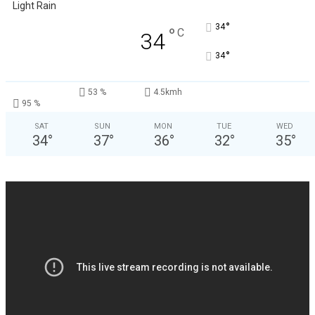
Light Rain
°
34
°
C
34
°
34
53 %
4.5kmh
95 %
SAT
SUN
MON
TUE
WED
34
°
37
°
36
°
32
°
35
°