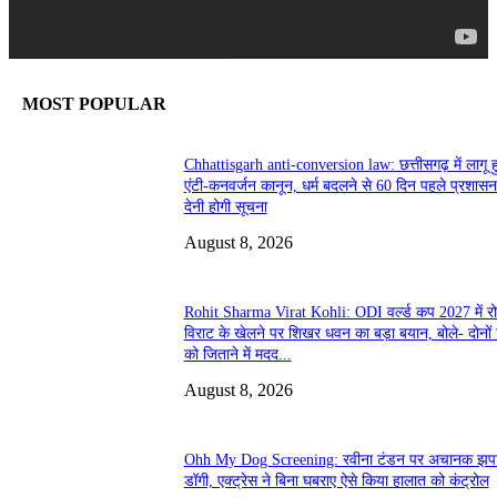
MOST POPULAR
Chhattisgarh anti-conversion law: छत्तीसगढ़ में लागू 
एंटी-कनवर्जन कानून, धर्म बदलने से 60 दिन पहले प्रशास
देनी होगी सूचना
August 8, 2026
Rohit Sharma Virat Kohli: ODI वर्ल्ड कप 2027 में र
विराट के खेलने पर शिखर धवन का बड़ा बयान, बोले- दोनों
को जिताने में मदद...
August 8, 2026
Ohh My Dog Screening: रवीना टंडन पर अचानक झप
डॉगी, एक्ट्रेस ने बिना घबराए ऐसे किया हालात को कंट्रोल