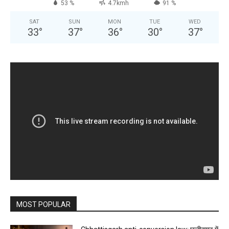
53 %
4.7kmh
91 %
SAT
SUN
MON
TUE
WED
33
°
37
°
36
°
30
°
37
°
MOST POPULAR