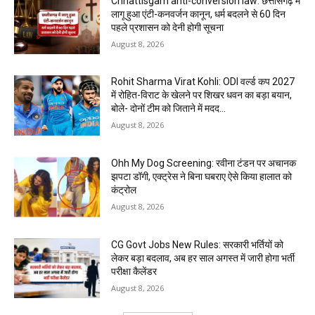
Chhattisgarh anti-conversion law: छत्तीसगढ़ में
लागू हुआ एंटी-कनवर्जन कानून, धर्म बदलने से 60 दिन
पहले प्रशासन को देनी होगी सूचना
August 8, 2026
Rohit Sharma Virat Kohli: ODI वर्ल्ड कप 2027
में रोहित-विराट के खेलने पर शिखर धवन का बड़ा बयान,
बोले- दोनों टीम को जिताने में मदद...
August 8, 2026
Ohh My Dog Screening: रवीना टंडन पर अचानक
झपटा डॉगी, एक्ट्रेस ने बिना घबराए ऐसे किया हालात को
कंट्रोल
August 8, 2026
CG Govt Jobs New Rules: सरकारी भर्तियों को
लेकर बड़ा बदलाव, अब हर साल अगस्त में जारी होगा भर्ती
परीक्षा कैलेंडर
August 8, 2026