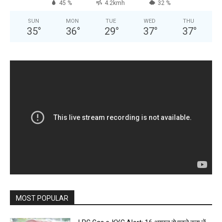
45 %
4.2kmh
32 %
SUN
MON
TUE
WED
THU
35
°
36
°
29
°
37
°
37
°
MOST POPULAR