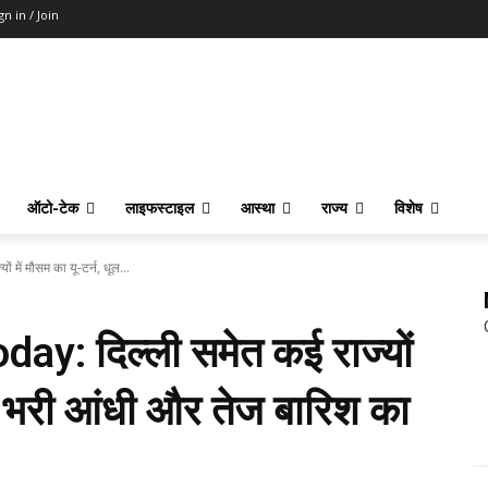
gn in / Join
ऑटो-टेक
लाइफस्टाइल
आस्था
राज्य
विशेष
ें मौसम का यू-टर्न, धूल...
y: दिल्ली समेत कई राज्यों
ूल भरी आंधी और तेज बारिश का