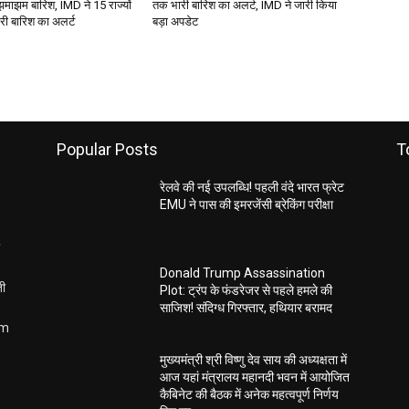
झमाझम बारिश, IMD ने 15 राज्यों
तक भारी बारिश का अलर्ट, IMD ने जारी किया
ारी बारिश का अलर्ट
बड़ा अपडेट
Popular Posts
T
रेलवे की नई उपलब्धि! पहली वंदे भारत फ्रेट
EMU ने पास की इमरजेंसी ब्रेकिंग परीक्षा
Donald Trump Assassination
ती
Plot: ट्रंप के फंडरेजर से पहले हमले की
साजिश! संदिग्ध गिरफ्तार, हथियार बरामद
om
मुख्यमंत्री श्री विष्णु देव साय की अध्यक्षता में
आज यहां मंत्रालय महानदी भवन में आयोजित
कैबिनेट की बैठक में अनेक महत्वपूर्ण निर्णय