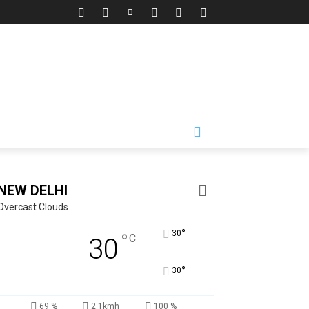
NEW DELHI
Overcast Clouds
°
30
°
C
30
°
30
69 %
2.1kmh
100 %