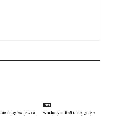
मौसम
te Today: दिल्ली-NCR से
Weather Alert: दिल्ली-NCR से यूपी-बिहार