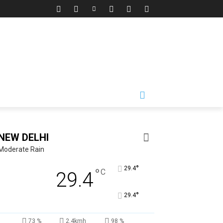
NEW DELHI
Moderate Rain
°
29.4
°
C
29.4
°
29.4
73 %
2.4kmh
98 %