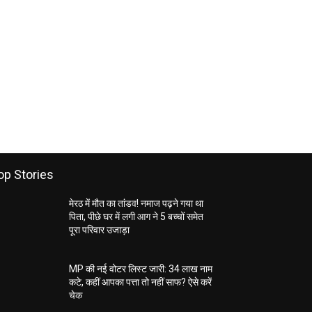
op Stories
मेरठ में मौत का तांडव! नमाज पढ़ने गया था
पिता, पीछे घर में लगी आग ने 5 बच्चों समेत
पूरा परिवार उजाड़ा
MP की नई वोटर लिस्ट जारी: 34 लाख नाम
कटे, कहीं आपका पत्ता तो नहीं साफ? ऐसे करें
चेक