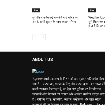
मौसम
मौसम
यूपी-बिहार समेत कई राज्यों में भारी बारिश का
Weather Upda
अलर्ट, आंधी-तूफान के साथ बदलेगा मौसम
यूपी-बिहार तक 
में जारी किया भ
ABOUT US
Bynewsindia.com के मिशन को इस प्रकार परिभाषित किया
गया है – पाठक का, पाठक के लिए और पाठक द्वारा। यह भारत की
बढ़ती समाचार वेबसाइट है, जो देश और दुनिया भर में नवीनतम
घटनाओं और विकासों की व्यापक और अपडेट कवरेज प्रदान कर
है। ब्रेकिंग न्यूज, राजनीति, व्यापार, मनोरंजन और खेल सहित
समाचारों की एक विस्तृत श्रृंखला के साथ, ByNewsIndia.c