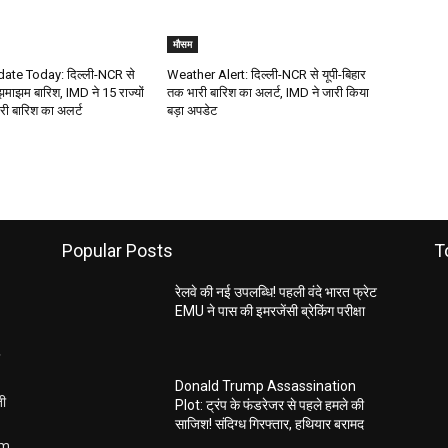
मौसम
te Today: दिल्ली-NCR से
Weather Alert: दिल्ली-NCR से यूपी-बिहार
झमाझम बारिश, IMD ने 15 राज्यों
तक भारी बारिश का अलर्ट, IMD ने जारी किया
ारी बारिश का अलर्ट
बड़ा अपडेट
Popular Posts
T
रेलवे की नई उपलब्धि! पहली वंदे भारत फ्रेट
EMU ने पास की इमरजेंसी ब्रेकिंग परीक्षा
Donald Trump Assassination
ती
Plot: ट्रंप के फंडरेजर से पहले हमले की
साजिश! संदिग्ध गिरफ्तार, हथियार बरामद
om