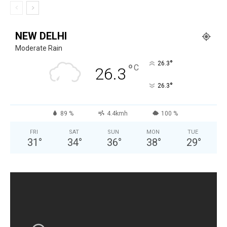
NEW DELHI
Moderate Rain
°
26.3
°
C
26.3
°
26.3
89 %
4.4kmh
100 %
FRI
SAT
SUN
MON
TUE
31
°
34
°
36
°
38
°
29
°