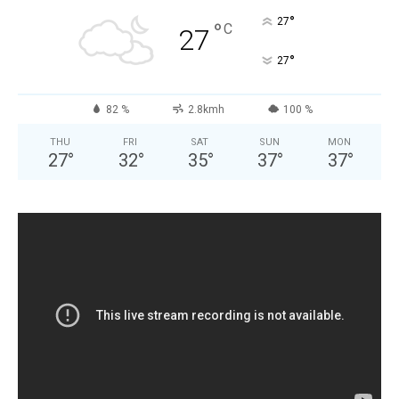
°
27
°
C
27
°
27
82 %
2.8kmh
100 %
THU
FRI
SAT
SUN
MON
27
°
32
°
35
°
37
°
37
°