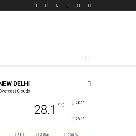
NEW DELHI
Overcast Clouds
°
28.1
°
C
28.1
°
28.1
81 %
3.5kmh
100 %