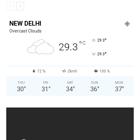
NEW DELHI
Overcast Clouds
°
29.3
°
C
29.3
°
29.3
72 %
2kmh
100 %
THU
FRI
SAT
SUN
MON
30
°
31
°
34
°
36
°
37
°