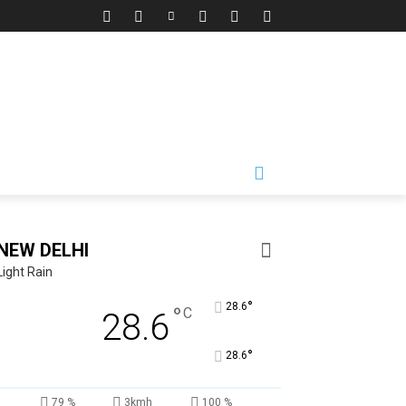
NEW DELHI
Light Rain
°
28.6
°
C
28.6
°
28.6
79 %
3kmh
100 %