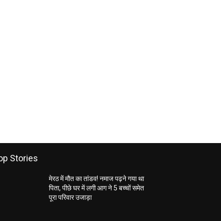
op Stories
मेरठ में मौत का तांडव! नमाज पढ़ने गया था
पिता, पीछे घर में लगी आग ने 5 बच्चों समेत
पूरा परिवार उजाड़ा