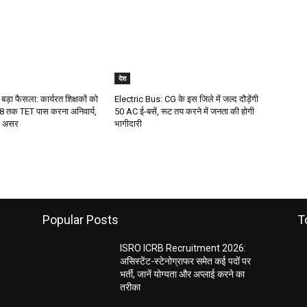
देश
 बड़ा फैसला: कार्यरत शिक्षकों को
Electric Bus: CG के इस जिले में जल्द दौड़ेंगी
 तक TET पास करना अनिवार्य,
50 AC ई-बसें, रूट तय करने में जनता की होगी
गा असर
भागीदारी
Popular Posts
T
ISRO ICRB Recruitment 2026:
असिस्टेंट-स्टेनोग्राफर समेत कई पदों पर
भर्ती, जानें योग्यता और अप्लाई करने का
तरीका