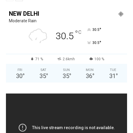
NEW DELHI
Moderate Rain
°
30.5
°
C
30.5
°
30.5
71 %
2.6kmh
100 %
FRI
SAT
SUN
MON
TUE
30
°
35
°
35
°
36
°
31
°