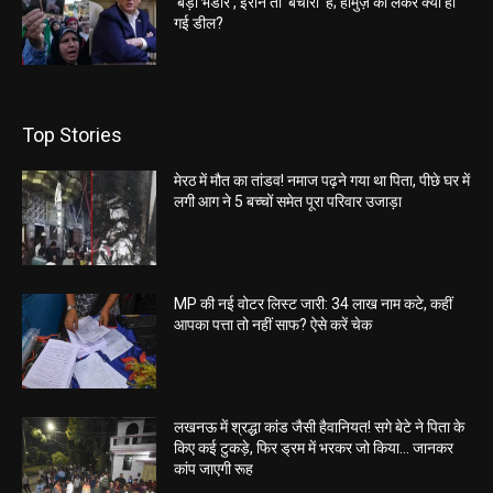
‘बड़ा भंडार’, ईरान तो ‘बेचारा’ है; होर्मुज़ को लेकर क्या हो
गई डील?
Top Stories
मेरठ में मौत का तांडव! नमाज पढ़ने गया था पिता, पीछे घर में
लगी आग ने 5 बच्चों समेत पूरा परिवार उजाड़ा
MP की नई वोटर लिस्ट जारी: 34 लाख नाम कटे, कहीं
आपका पत्ता तो नहीं साफ? ऐसे करें चेक
लखनऊ में श्रद्धा कांड जैसी हैवानियत! सगे बेटे ने पिता के
किए कई टुकड़े, फिर ड्रम में भरकर जो किया… जानकर
कांप जाएगी रूह