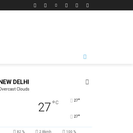
NEW DELHI
Overcast Clouds
°
27
°
C
27
°
27
82 %
2.8kmh
100 %