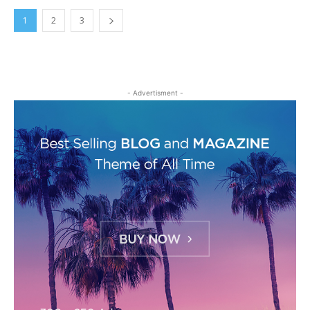
1
2
3
- Advertisment -