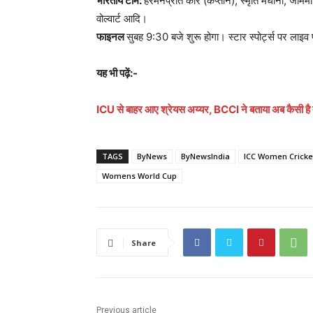
भारतीय टीम:
हरमनप्रीत कौर (कप्तान), स्मृति मंधाना, जेमिमा 
वोल्वार्ट आदि।
फाइनल
सुबह 9:30 बजे शुरू होगा। स्टार स्पोर्ट्स पर लाइ
यह भी पढ़ें:-
ICU से बाहर आए श्रेयस अय्यर, BCCI ने बताया अब कैसी है
TAGS
ByNews
ByNewsIndia
ICC Women Cricke
Womens World Cup
Share
Previous article