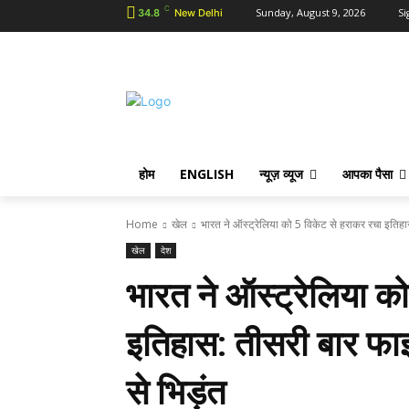
C
Sunday, August 9, 2026
Si
34.8
New Delhi
होम
ENGLISH
न्यूज़ व्यूज
आपका पैसा
Home
खेल
भारत ने ऑस्ट्रेलिया को 5 विकेट से हराकर रचा इतिहा
खेल
देश
भारत ने ऑस्ट्रेलिया क
इतिहास: तीसरी बार फाइ
से भिड़ंत