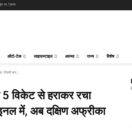
gn in / Join
ऑटो-टेक
लाइफस्टाइल
आस्था
राज्य
विशेष
स: तीसरी बार...
ो 5 विकेट से हराकर रचा
नल में, अब दक्षिण अफ्रीका