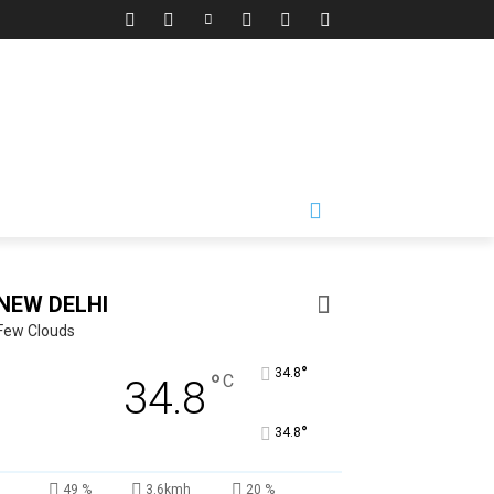
NEW DELHI
Few Clouds
°
34.8
°
C
34.8
°
34.8
49 %
3.6kmh
20 %