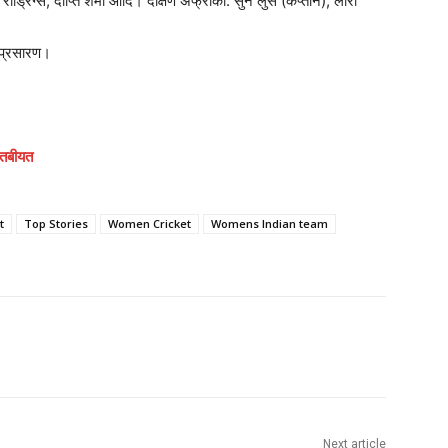
रोड्रिग्स, दीप्ति शर्मा आदि। दक्षिण अफ्रीका: सुने लुस (कप्तान), लॉरा
व प्रसारण।
 तबीयत
t
Top Stories
Women Cricket
Womens Indian team
Next article