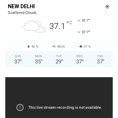
NEW DELHI
Scattered Clouds
°
37.1
°
C
37.1
°
37.1
40 %
4kmh
37 %
SUN
MON
TUE
WED
THU
37
°
35
°
29
°
37
°
37
°