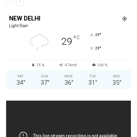
NEW DELHI
Light Rain
°
29
°
C
29
°
29
75 %
4.7kmh
100 %
SAT
SUN
MON
TUE
WED
34
°
37
°
36
°
31
°
35
°