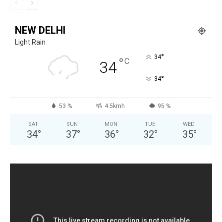
NEW DELHI
Light Rain
°
34
°
C
34
°
34
53 %
4.5kmh
95 %
SAT
SUN
MON
TUE
WED
34
°
37
°
36
°
32
°
35
°