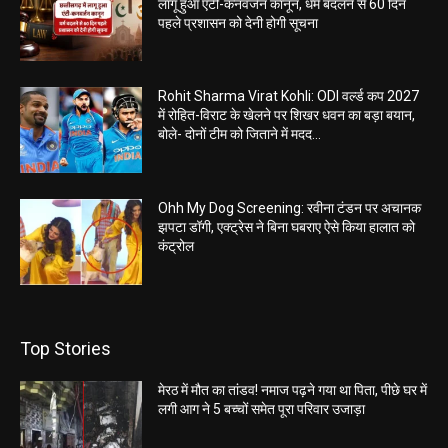
लागू हुआ एंटी-कनवर्जन कानून, धर्म बदलने से 60 दिन
पहले प्रशासन को देनी होगी सूचना
Rohit Sharma Virat Kohli: ODI वर्ल्ड कप 2027
में रोहित-विराट के खेलने पर शिखर धवन का बड़ा बयान,
बोले- दोनों टीम को जिताने में मदद...
Ohh My Dog Screening: रवीना टंडन पर अचानक
झपटा डॉगी, एक्ट्रेस ने बिना घबराए ऐसे किया हालात को
कंट्रोल
Top Stories
मेरठ में मौत का तांडव! नमाज पढ़ने गया था पिता, पीछे घर में
लगी आग ने 5 बच्चों समेत पूरा परिवार उजाड़ा