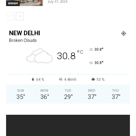
July 31, 2026
राजस्थान
NEW DELHI
Broken Clouds
°
30.8
°
C
30.8
°
30.8
64 %
4.4kmh
53 %
SUN
MON
TUE
WED
THU
35
°
36
°
29
°
37
°
37
°