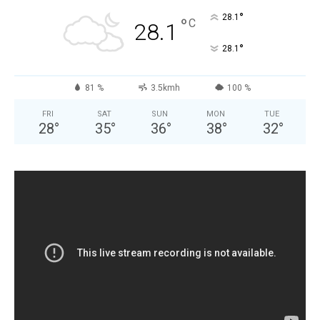
°
28.1
°
C
28.1
°
28.1
81 %
3.5kmh
100 %
FRI
SAT
SUN
MON
TUE
28
°
35
°
36
°
38
°
32
°