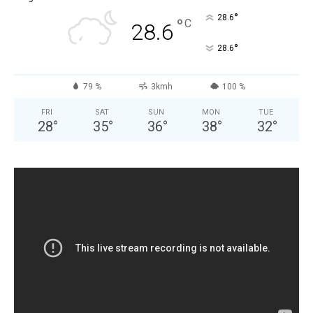
°
28.6
°
C
28.6
°
28.6
79 %
3kmh
100 %
FRI
SAT
SUN
MON
TUE
28
°
35
°
36
°
38
°
32
°