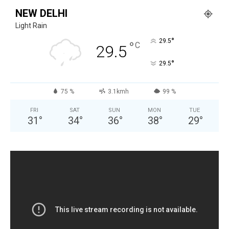
NEW DELHI
Light Rain
°
29.5
°
C
29.5
°
29.5
75 %
3.1kmh
99 %
FRI
SAT
SUN
MON
TUE
31
°
34
°
36
°
38
°
29
°