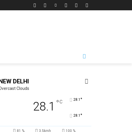
NEW DELHI
Overcast Clouds
°
28.1
°
C
28.1
°
28.1
81 %
3.5kmh
100 %