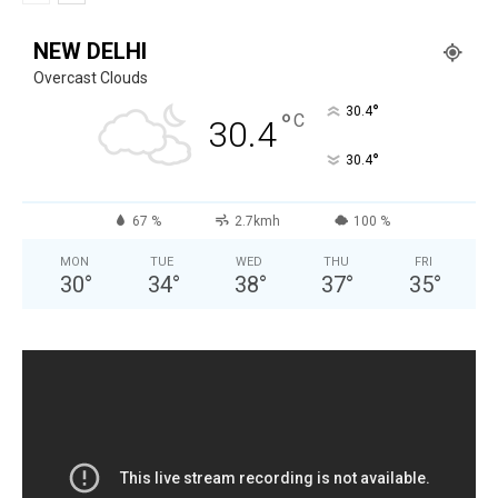
NEW DELHI
Overcast Clouds
°
30.4
°
C
30.4
°
30.4
67 %
2.7kmh
100 %
MON
TUE
WED
THU
FRI
30
°
34
°
38
°
37
°
35
°