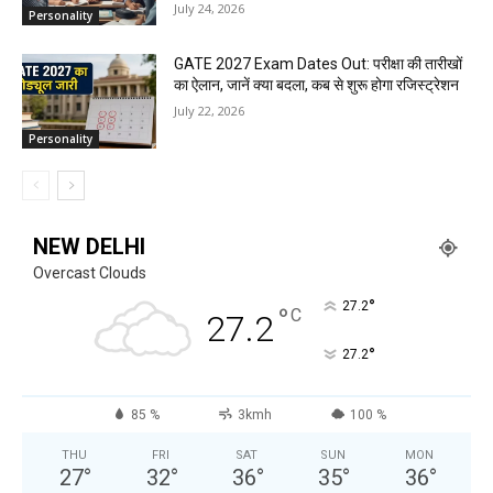
July 24, 2026
Personality
GATE 2027 Exam Dates Out: परीक्षा की तारीखों
का ऐलान, जानें क्या बदला, कब से शुरू होगा रजिस्ट्रेशन
July 22, 2026
Personality
NEW DELHI
Overcast Clouds
°
27.2
°
C
27.2
°
27.2
85 %
3kmh
100 %
THU
FRI
SAT
SUN
MON
27
°
32
°
36
°
35
°
36
°