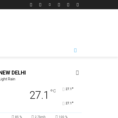
NEW DELHI
Light Rain
°
27.1
°
C
27.1
°
27.1
85 %
2.7kmh
100 %