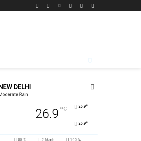
NEW DELHI
Moderate Rain
°
26.9
°
C
26.9
°
26.9
85 %
2.6kmh
100 %