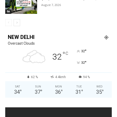
August 7, 2026
देश
NEW DELHI
Overcast Clouds
°
32
°
C
32
°
32
62 %
4.4kmh
94 %
SAT
SUN
MON
TUE
WED
34
°
37
°
36
°
31
°
35
°