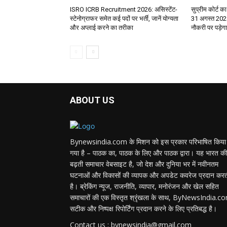
ISRO ICRB Recruitment 2026: असिस्टेंट-
सुप्रीम कोर्ट का
स्टेनोग्राफर समेत कई पदों पर भर्ती, जानें योग्यता
31 अगस्त 2028
और अप्लाई करने का तरीका
नौकरी पर पड़े
ABOUT US
Bynewsindia.com के मिशन को इस प्रकार परिभाषित किया
गया है – पाठक का, पाठक के लिए और पाठक द्वारा। यह भारत की
बढ़ती समाचार वेबसाइट है, जो देश और दुनिया भर में नवीनतम
घटनाओं और विकासों की व्यापक और अपडेट कवरेज प्रदान कर
है। ब्रेकिंग न्यूज, राजनीति, व्यापार, मनोरंजन और खेल सहित
समाचारों की एक विस्तृत श्रृंखला के साथ, ByNewsIndia.c
सटीक और निष्पक्ष रिपोर्टिंग प्रदान करने के लिए प्रतिबद्ध है।
Contact us : bynewsindia@gmail.com