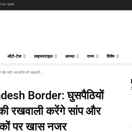
n in / Join
ऑटो-टेक
लाइफस्टाइल
आस्था
राज्य
विशेष
र नहीं! अब बॉर्डर की रखवाली...
esh Border: घुसपैठियों
 की रखवाली करेंगे सांप और
ाकों पर खास नजर