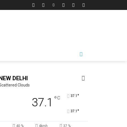
NEW DELHI
Scattered Clouds
°
37.1
°
C
37.1
°
37.1
40 %
4kmh
37 %