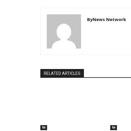
ByNews Network
RELATED ARTICLES
देश
देश