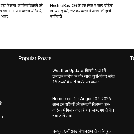
 बड़ा फैसला: कार्यरत शिक्षकों को
Electric Bus: CG के इस जिले में जल्द दौड़ेंगी
 तक TET पास करना अनिवार्य,
50 AC ई-बसें, रूट तय करने में जनता की होगी
गा असर
भागीदारी
Popular Posts
T
Weather Update: दिल्ली-NCR में
झमाझम बारिश का दौर जारी, यूपी-बिहार समेत
15 राज्यों में भारी बारिश का अलर्ट
Horoscope for August 09, 2026:
ती
आज इन राशियों की चमकेगी किस्मत, धन-
करियर में मिल सकता है बड़ा लाभ; मेष से मीन
तक जानें सभी...
om
रायपुर : छत्तीसगढ़ विधानसभा से पारित हुआ