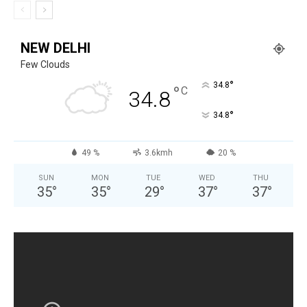
NEW DELHI
Few Clouds
°
34.8
°
C
34.8
°
34.8
49 %
3.6kmh
20 %
SUN
MON
TUE
WED
THU
35
°
35
°
29
°
37
°
37
°