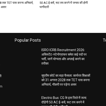
 तक TET पास करना अनिवार्य,
50 AC ई-बसें, रूट तय करने में जनता की होगी
गा असर
भागीदारी
Popular Posts
T
ISRO ICRB Recruitment 2026:
असिस्टेंट-स्टेनोग्राफर समेत कई पदों पर
भर्ती, जानें योग्यता और अप्लाई करने का
तरीका
ती
सुप्रीम कोर्ट का बड़ा फैसला: कार्यरत शिक्षकों
को 31 अगस्त 2028 तक TET पास करना
अनिवार्य, नौकरी पर पड़ेगा असर
om
Electric Bus: CG के इस जिले में जल्द
दौड़ेंगी 50 AC ई-बसें, रूट तय करने में