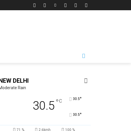
NEW DELHI
Moderate Rain
°
30.5
°
C
30.5
°
30.5
71 %
2.6kmh
100 %