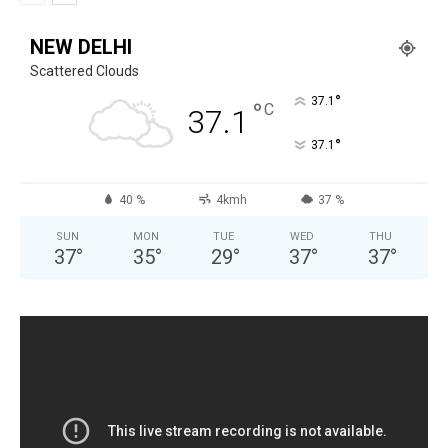
NEW DELHI
Scattered Clouds
°
37.1
°
C
37.1
°
37.1
40 %
4kmh
37 %
SUN
MON
TUE
WED
THU
37
°
35
°
29
°
37
°
37
°