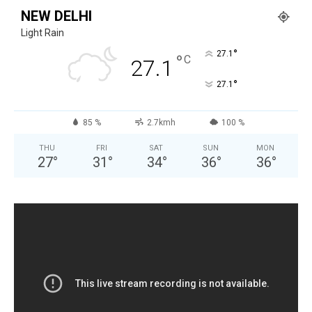
NEW DELHI
Light Rain
°
27.1
°
C
27.1
°
27.1
85 %
2.7kmh
100 %
THU
FRI
SAT
SUN
MON
27
°
31
°
34
°
36
°
36
°