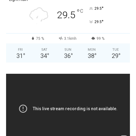
°
29.5
°
C
29.5
°
29.5
75 %
3.1kmh
99 %
FRI
SAT
SUN
MON
TUE
31
°
34
°
36
°
38
°
29
°