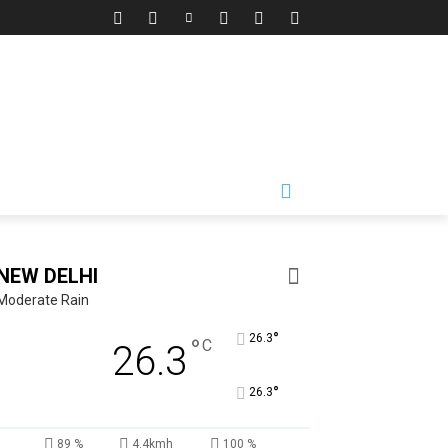
NEW DELHI
Moderate Rain
°
26.3
°
C
26.3
°
26.3
89 %
4.4kmh
100 %