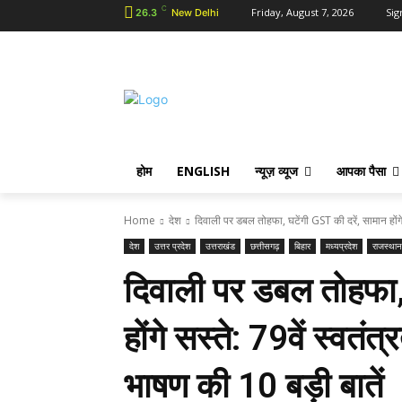
C
Friday, August 7, 2026
Sig
26.3
New Delhi
होम
ENGLISH
न्यूज़ व्यूज
आपका पैसा
Home
देश
दिवाली पर डबल तोहफा, घटेंगी GST की दरें, सामान होंगे 
देश
उत्तर प्रदेश
उत्तराखंड
छत्तीसगढ़
बिहार
मध्यप्रदेश
राजस्थान
दिवाली पर डबल तोहफा, 
होंगे सस्ते: 79वें स्वतं
भाषण की 10 बड़ी बातें