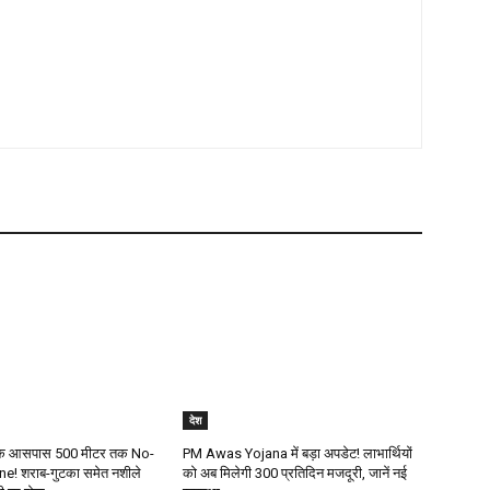
देश
ं के आसपास 500 मीटर तक No-
PM Awas Yojana में बड़ा अपडेट! लाभार्थियों
! शराब-गुटका समेत नशीले
को अब मिलेगी ₹300 प्रतिदिन मजदूरी, जानें नई