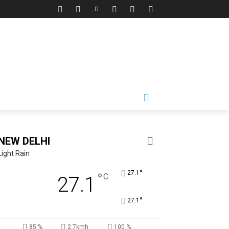
NEW DELHI
Light Rain
°
27.1
°
C
27.1
°
27.1
85 %
2.7kmh
100 %