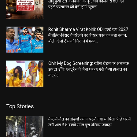
लागू हुआ एंटी-कनवर्जन कानून, धर्म बदलने से 60 दिन
पहले प्रशासन को देनी होगी सूचना
Rohit Sharma Virat Kohli: ODI वर्ल्ड कप 2027
में रोहित-विराट के खेलने पर शिखर धवन का बड़ा बयान,
बोले- दोनों टीम को जिताने में मदद...
Ohh My Dog Screening: रवीना टंडन पर अचानक
झपटा डॉगी, एक्ट्रेस ने बिना घबराए ऐसे किया हालात को
कंट्रोल
Top Stories
मेरठ में मौत का तांडव! नमाज पढ़ने गया था पिता, पीछे घर में
लगी आग ने 5 बच्चों समेत पूरा परिवार उजाड़ा