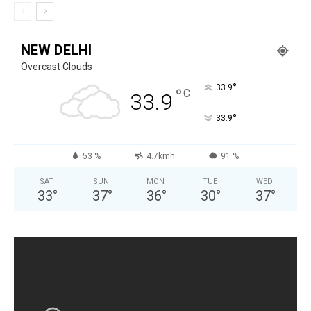
NEW DELHI
Overcast Clouds
°
33.9
°
C
33.9
°
33.9
53 %
4.7kmh
91 %
SAT
SUN
MON
TUE
WED
33
°
37
°
36
°
30
°
37
°