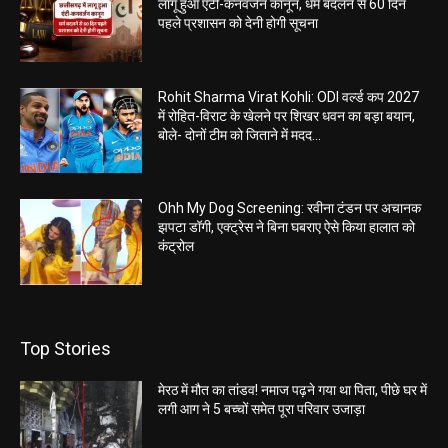
लागू हुआ एंटी-कनवर्जन कानून, धर्म बदलने से 60 दिन
पहले प्रशासन को देनी होगी सूचना
Rohit Sharma Virat Kohli: ODI वर्ल्ड कप 2027
में रोहित-विराट के खेलने पर शिखर धवन का बड़ा बयान,
बोले- दोनों टीम को जिताने में मदद...
Ohh My Dog Screening: रवीना टंडन पर अचानक
झपटा डॉगी, एक्ट्रेस ने बिना घबराए ऐसे किया हालात को
कंट्रोल
Top Stories
मेरठ में मौत का तांडव! नमाज पढ़ने गया था पिता, पीछे घर में
लगी आग ने 5 बच्चों समेत पूरा परिवार उजाड़ा