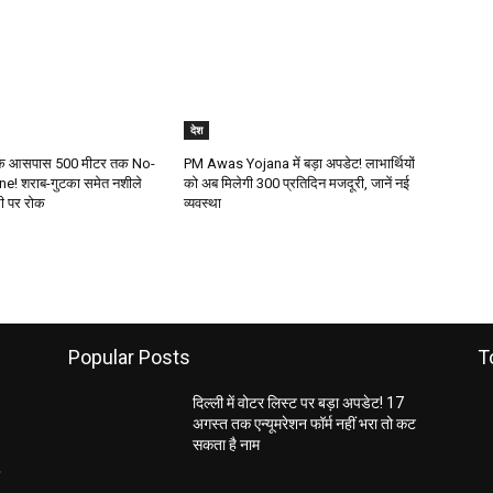
देश
ं के आसपास 500 मीटर तक No-
PM Awas Yojana में बड़ा अपडेट! लाभार्थियों
! शराब-गुटका समेत नशीले
को अब मिलेगी ₹300 प्रतिदिन मजदूरी, जानें नई
्री पर रोक
व्यवस्था
Popular Posts
T
दिल्ली में वोटर लिस्ट पर बड़ा अपडेट! 17
अगस्त तक एन्यूमरेशन फॉर्म नहीं भरा तो कट
सकता है नाम