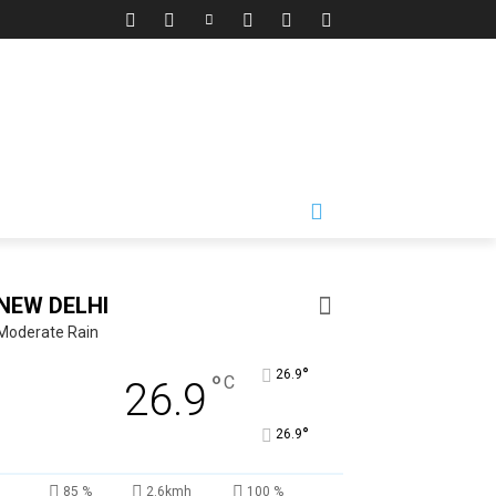
NEW DELHI
Moderate Rain
°
26.9
°
C
26.9
°
26.9
85 %
2.6kmh
100 %