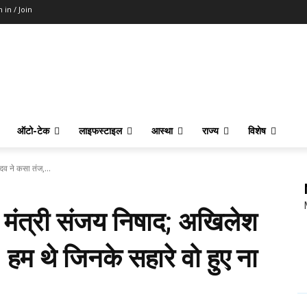
n in / Join
ऑटो-टेक
लाइफस्टाइल
आस्था
राज्य
विशेष
दव ने कसा तंज,...
 मंत्री संजय निषाद; अखिलेश
 हम थे जिनके सहारे वो हुए ना