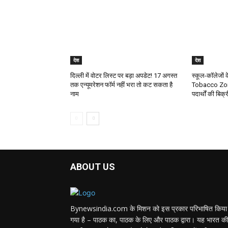
देश
देश
दिल्ली में वोटर लिस्ट पर बड़ा अपडेट! 17 अगस्त
स्कूल-कॉलेजो
तक एन्यूमरेशन फॉर्म नहीं भरा तो कट सकता है
Tobacco Zone
नाम
पदार्थों की बिक
ABOUT US
Bynewsindia.com के मिशन को इस प्रकार परिभाषित किया
गया है – पाठक का, पाठक के लिए और पाठक द्वारा। यह भारत की