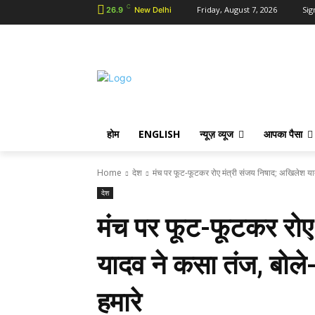
C
Friday, August 7, 2026
Sig
26.9
New Delhi
होम
ENGLISH
न्यूज़ व्यूज
आपका पैसा
Home
देश
मंच पर फूट-फूटकर रोए मंत्री संजय निषाद; अखिलेश या
देश
मंच पर फूट-फूटकर रोए
यादव ने कसा तंज, बोले-
हमारे