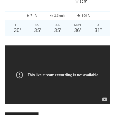
°
30.5
71 %
2.6kmh
100 %
FRI
SAT
SUN
MON
TUE
30
°
35
°
35
°
36
°
31
°