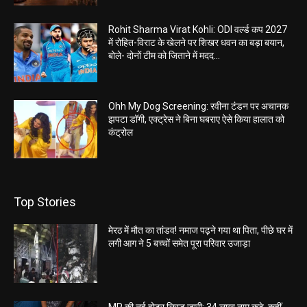
Rohit Sharma Virat Kohli: ODI वर्ल्ड कप 2027
में रोहित-विराट के खेलने पर शिखर धवन का बड़ा बयान,
बोले- दोनों टीम को जिताने में मदद...
Ohh My Dog Screening: रवीना टंडन पर अचानक
झपटा डॉगी, एक्ट्रेस ने बिना घबराए ऐसे किया हालात को
कंट्रोल
Top Stories
मेरठ में मौत का तांडव! नमाज पढ़ने गया था पिता, पीछे घर में
लगी आग ने 5 बच्चों समेत पूरा परिवार उजाड़ा
MP की नई वोटर लिस्ट जारी: 34 लाख नाम कटे, कहीं