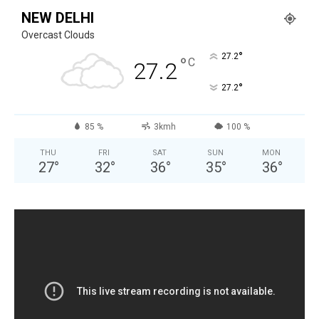
NEW DELHI
Overcast Clouds
°
27.2
°
C
27.2
°
27.2
85 %
3kmh
100 %
THU
FRI
SAT
SUN
MON
27
°
32
°
36
°
35
°
36
°