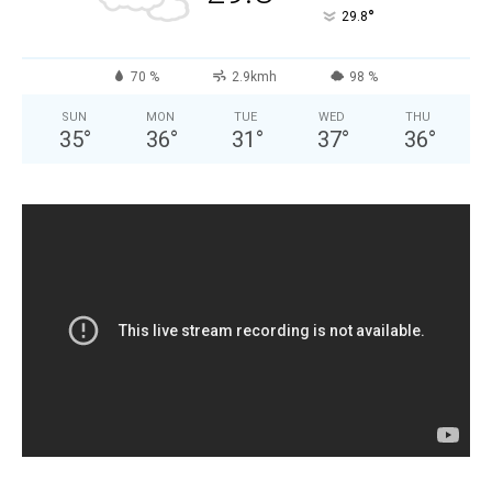
°
29.8
70 %
2.9kmh
98 %
SUN
MON
TUE
WED
THU
35
°
36
°
31
°
37
°
36
°