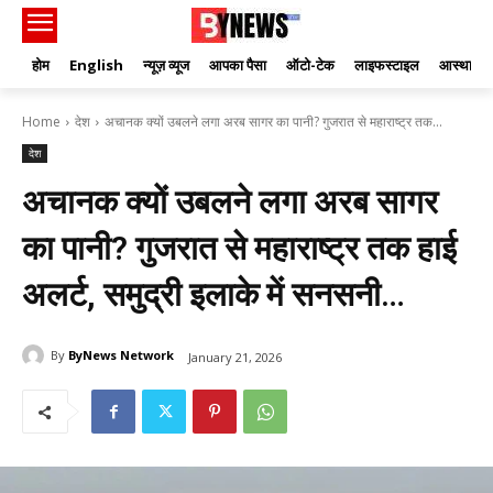
होम
English
न्यूज़ व्यूज
आपका पैसा
ऑटो-टेक
लाइफस्टाइल
आस्था
Home
देश
अचानक क्यों उबलने लगा अरब सागर का पानी? गुजरात से महाराष्ट्र तक...
देश
अचानक क्यों उबलने लगा अरब सागर
का पानी? गुजरात से महाराष्ट्र तक हाई
अलर्ट, समुद्री इलाके में सनसनी…
By
ByNews Network
January 21, 2026