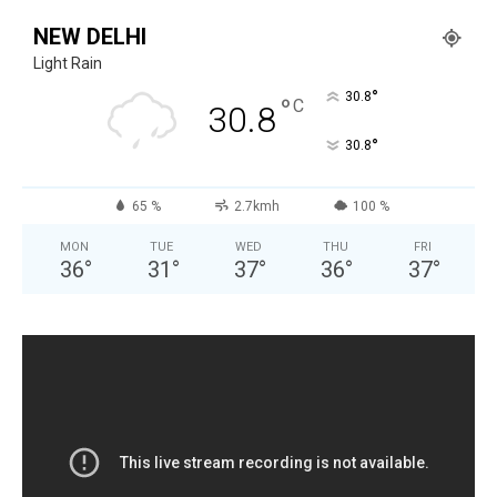
NEW DELHI
Light Rain
°
30.8
°
C
30.8
°
30.8
65 %
2.7kmh
100 %
MON
TUE
WED
THU
FRI
36
°
31
°
37
°
36
°
37
°