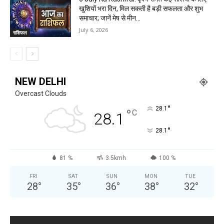
खुशियों भरा दिन, मिल सकती है बड़ी सफलता और शुभ
समाचार; जानें मेष से मीन...
July 6, 2026
राशिफल
NEW DELHI
Overcast Clouds
°
28.1
°
C
28.1
°
28.1
81 %
3.5kmh
100 %
FRI
SAT
SUN
MON
TUE
28
°
35
°
36
°
38
°
32
°