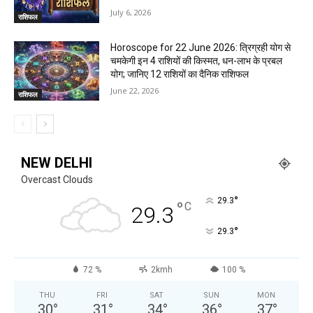
July 6, 2026
राशिफल
Horoscope for 22 June 2026: त्रिग्रही योग से
चमकेगी इन 4 राशियों की किस्मत, धन-लाभ के प्रबल
योग; जानिए 12 राशियों का दैनिक राशिफल
June 22, 2026
राशिफल
NEW DELHI
Overcast Clouds
°
29.3
°
C
29.3
°
29.3
72 %
2kmh
100 %
THU
FRI
SAT
SUN
MON
30
°
31
°
34
°
36
°
37
°